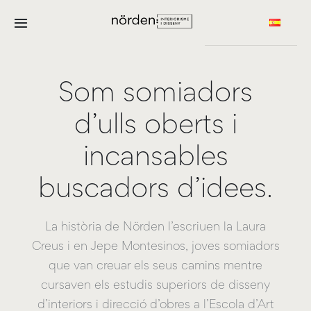
Skip
to
Toggle
content
Navigation
Home
Som somiadors
Projectes
d’ulls oberts i
Sobre nosaltres
incansables
buscadors d’idees.
Contacte
La història de Nörden l’escriuen la Laura
Creus i en Jepe Montesinos, joves somiadors
que van creuar els seus camins mentre
cursaven els estudis superiors de disseny
d’interiors i direcció d’obres a l’Escola d’Art